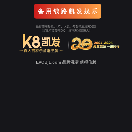
备 用 线 路 凯 发 娱 乐
推荐使用谷歌、UC、火狐、夸客等主流浏览器
（尽量不要使用QQ、搜狗浏览器进入）
EVOBjL.com 品牌沉淀 值得信赖